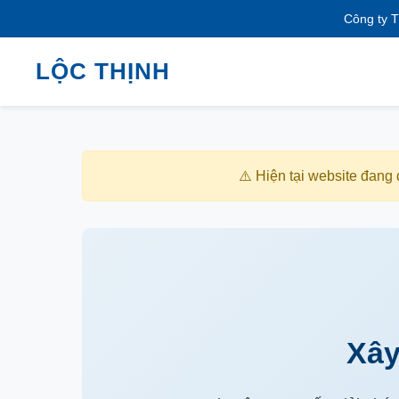
Công ty T
LỘC THỊNH
⚠️ Hiện tại website đang
Xây