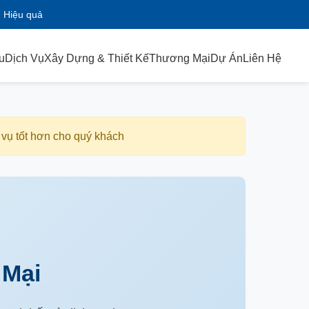
- Hiệu quả
u
Dịch Vụ
Xây Dựng & Thiết Kế
Thương Mại
Dự Án
Liên Hệ
 vụ tốt hơn cho quý khách
 Mại